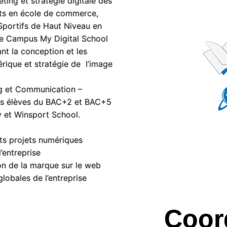
ing et stratégie digitale des
nts en école de commerce,
Sportifs de Haut Niveau en
e Campus My Digital School
t la conception et les
érique et stratégie de l’image
ng et Communication –
s élèves du BAC+2 et BAC+5
y et Winsport School.
nts projets numériques
’entreprise
on de la marque sur le web
globales de l’entreprise
Coor