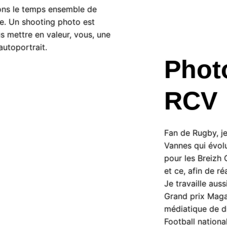
ons le temps ensemble de
re. Un shooting photo est
s mettre en valeur, vous, une
autoportrait.
Photo
RCV
Fan de Rugby, j
Vannes qui évol
pour les Breizh
et ce, afin de ré
Je travaille aus
Grand prix Magaz
médiatique de d
Football nationa