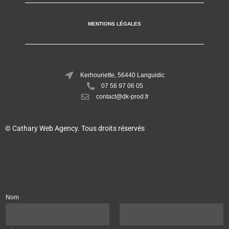
o
e
g
d
o
r
r
i
k
a
n
m
MENTIONS LÉGALES
Kerhouriette, 56440 Languidic
07 56 97 06 05
contact@dk-prod.fr
© Cathary Web Agency. Tous droits réservés
Nom
*