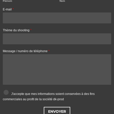
Prénom
Nom
E-mail
*
Thème du shooting
*
Message / numéro de téléphone
*
C
J'accepte que mes informations soient conservées à des fins
a
s
commerciales au profit de la société dk-prod
e
s
à
ENVOYER